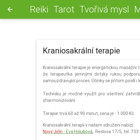
Reiki
Tarot
Tvořivá mysl
M
arrow_back
Kraniosakrální terapie
Kraniosakrální terapie je energetickou masážní t
že terapeutka jemnými dotyky rukou podporu
samouzdravující proces. Účinky se přitom posílí i 
Techniku je možné využít pro ošetření zatvrdlin
zharmonizování.
Terapie trvá 60 až 90 minut, cena je - 1 000 Kč
.
Kraniosakrální terapii v našem sdružení nabízí:
Nový Jičín
- Eva Holubová
, Reslova 17/5, tel. 73