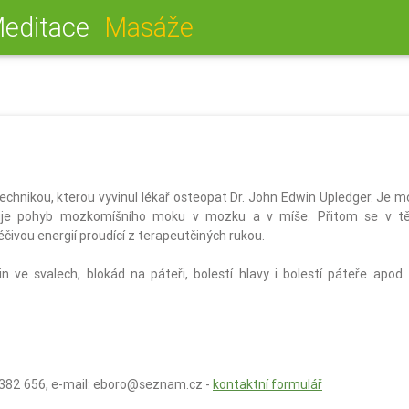
(aktuální)
editace
Masáže
echnikou, kterou vyvinul lékař osteopat Dr. John Edwin Upledger. Je mož
je pohyb mozkomíšního moku v mozku a v míše. Přitom se v těle 
léčivou energií proudící z terapeutčiných rukou.
 ve svalech, blokád na páteři, bolestí hlavy i bolestí páteře apod.
3 382 656, e-mail: eboro@seznam.cz -
kontaktní formulář