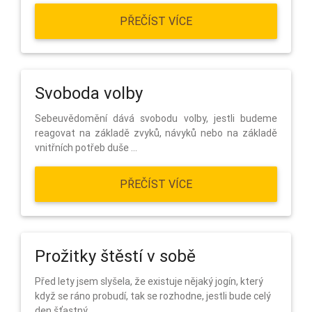
PŘEČÍST VÍCE
Svoboda volby
Sebeuvědomění dává svobodu volby, jestli budeme
reagovat na základě zvyků, návyků nebo na základě
vnitřních potřeb duše ...
PŘEČÍST VÍCE
Prožitky štěstí v sobě
Před lety jsem slyšela, že existuje nějaký jogín, který
když se ráno probudí, tak se rozhodne, jestli bude celý
den šťastný ...