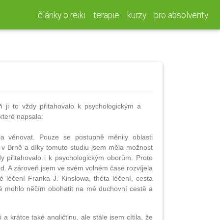
články o reiki
terapie
kurzy
pro absolventy
ň ji to vždy přitahovalo k psychologickým a
které napsala:
a věnovat. Pouze se postupně měnily oblasti
ty v Brně a díky tomuto studiu jsem měla možnost
y přitahovalo i k psychologickým oborům. Proto
od. A zároveň jsem ve svém volném čase rozvíjela
é léčení Franka J. Kinslowa, théta léčení, cesta
mě mohlo něčím obohatit na mé duchovní cestě a
a krátce také angličtinu, ale stále jsem cítila, že