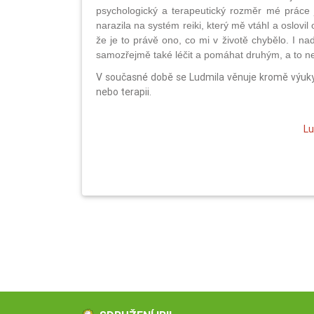
psychologický a terapeutický rozměr mé práce 
narazila na systém reiki, který mě vtáhl a oslovi
že je to právě ono, co mi v životě chybělo. I n
samozřejmě také léčit a pomáhat druhým, a to nej
V současné době se Ludmila věnuje kromě výuky če
nebo terapii.
Lu