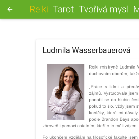
(aktuální)
Reiki
Tarot
Tvořivá mysl
M
arrow_back
Ludmila Wasserbauerová
Reiki mistryně Ludmila 
duchovním oborům, takže z
„Práce s lidmi a předá
zájmů. Vystudovala jsem 
ponořit se do hlubin če
pokud to šlo, vždy jsem 
koníčky, které mi dávaly
podle Brandon Bays apod
zároveň i pomoci ostatním, kteří o to měli zájem.
Po ukončení vzdělání na filosofické fakultě jsem z