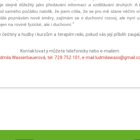
je stejně důležitý jako předávání informací a vzdělávání druhých. A
l od samého počátku natolik, že jsem cítila, že se pro mě stane něčím víc
adále poznávám nové směry, zajímám se o duchovní rozvoj, ale nyní u
“
en na rovině fyzické, ale i duchovní.
štiny a hudby i kurzům a terapiím reiki, pokud vás její příběh zaujal
Kontaktovat ji můžete telefonicky nebo e-mailem:
dmila Wasserbauerová, tel. 728 752 101, e-mail ludmilawass@gmail.