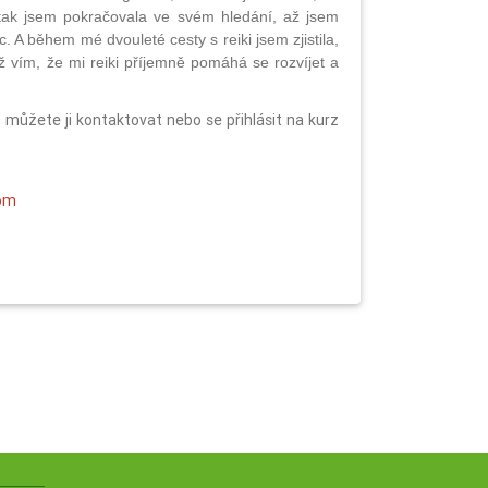
 tak jsem pokračovala ve svém hledání, až jsem
. A během mé dvouleté cesty s reiki jsem zjistila,
ž vím, že mi reiki příjemně pomáhá se rozvíjet a
, můžete ji kontaktovat nebo se přihlásit na kurz
com