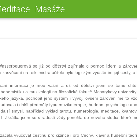
editace
Masáže
Wasserbauerová se již od dětství zajímala o pomoc lidem a z
árove
asvěcení na reiki mistra učitele bylo logickým vyústěním její cesty, o 
vání informací je mou vášní a už od dětství jsem se tomu chtěl
bohemistiku a muzikologii na filozofické fakultě Masarykovy univerzi
ského jazyka, pochopit jeho systém i vývoj, ovšem zároveň mě to vžd
studovala i další předměty typu muzikoterapie, hudební psychologie ap
 další smysl, například výklad tarotu, numerologie, meditace, kvantov
. Zkrátka jsem se s radostí vždy ponořila do nového studia, které 
ačala vyučovat češtinu pro cizince i pro Čechy, klavír a hudební teorii 