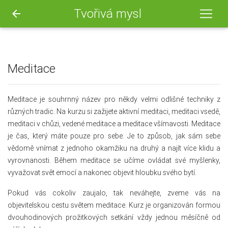
Tvořivá mysl
arrow_back
Meditace
Meditace je souhrnný název pro někdy velmi odlišné techniky z
různých tradic. Na kurzu si zažijete aktivní meditaci, meditaci vsedě,
meditaci v chůzi, vedené meditace a meditace všímavosti. Meditace
je čas, který máte pouze pro sebe. Je to způsob, jak sám sebe
vědomě vnímat z jednoho okamžiku na druhý a najít více klidu a
vyrovnanosti. Během meditace se učíme ovládat své myšlenky,
vyvažovat svět emocí a nakonec objevit hloubku svého bytí.
Pokud vás cokoliv zaujalo, tak neváhejte, zveme vás na
objevitelskou cestu světem meditace. Kurz je organizován formou
dvouhodinových prožitkových setkání vždy jednou měsíčně od