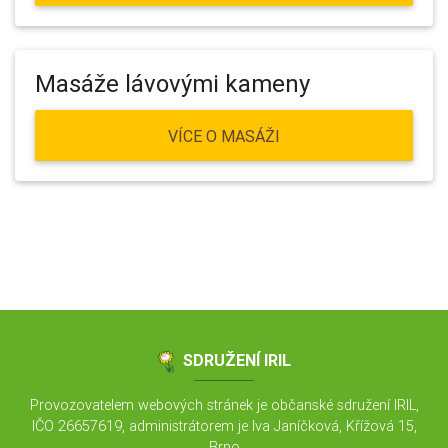
Masáže lávovými kameny
VÍCE O MASÁŽI
SDRUŽENÍ IRIL
Provozovatelem webových stránek je občanské sdružení IRIL,
IČO 26657619, administrátorem je Iva Janíčková, Křížová 15,
Brno