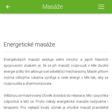
Masáže
arrow_back
Energetické masáže
Energetických masáží existuje velmi mnoho a jejich hlavních
spojovacím znakem je, že se při masáži rozproudí v těle životní
energie a tělo tím aktivuje své sebeléčící mechanismy, Masér přitom
svýma citlivýma rukama vyciťuje a vede energii v těle tak, aby se
rozproudila a zharmonizovala.
Většinou se masírovaný člověk dostává do relaxace, tělo i psychika
odpočívá a léčí se. Proto někdy energetické masáže nazýváme i
terapiemi. Pro nejlepší trvalý účinek je vhodné masáž pravidelně