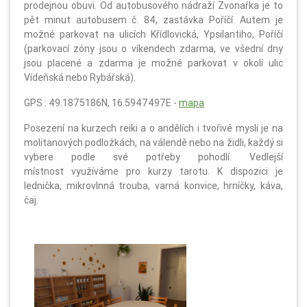
prodejnou obuvi. Od autobusového nádraží Zvonařka je to
pět minut autobusem č. 84, zastávka Poříčí. Autem je
možné parkovat na ulicích Křídlovická, Ypsilantiho, Poříčí
(parkovací zóny jsou o víkendech zdarma, ve všední dny
jsou placené a zdarma je možné parkovat v okolí ulic
Vídeňská nebo Rybářská).
GPS : 49.1875186N, 16.5947497E -
mapa
Posezení na kurzech reiki a o andělích i tvořivé mysli je na
molitanových podložkách, na válendě nebo na židli, každý si
vybere podle své potřeby pohodlí. Vedlejší
místnost využíváme pro kurzy tarotu. K dispozici je
lednička, mikrovlnná trouba, varná konvice, hrníčky, káva,
čaj.