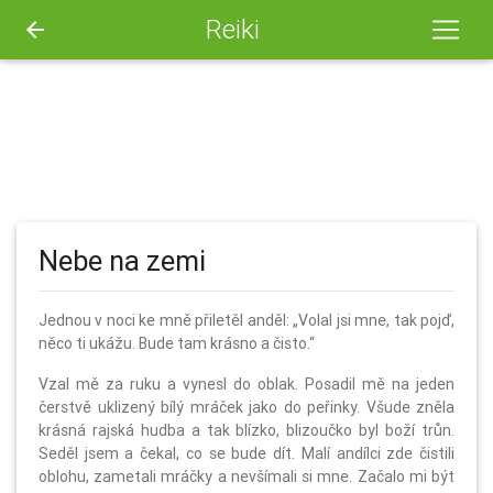
Reiki
arrow_back
Nebe na zemi
Jednou v noci ke mně přiletěl anděl: „Volal jsi mne, tak pojď,
něco ti ukážu. Bude tam krásno a čisto.“
Vzal mě za ruku a vynesl do oblak. Posadil mě na jeden
čerstvě uklizený bílý mráček jako do peřinky. Všude zněla
krásná rajská hudba a tak blízko, blizoučko byl boží trůn.
Seděl jsem a čekal, co se bude dít. Malí andílci zde čistili
oblohu, zametali mráčky a nevšímali si mne. Začalo mi být