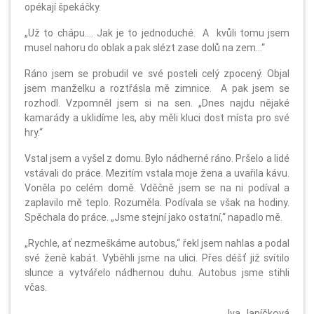
opékají špekáčky.
„Už to chápu…. Jak je to jednoduché. A kvůli tomu jsem
musel nahoru do oblak a pak slézt zase dolů na zem...“
Ráno jsem se probudil ve své posteli celý zpocený. Objal
jsem manželku a roztřásla mě zimnice. A pak jsem se
rozhodl. Vzpomněl jsem si na sen. „Dnes najdu nějaké
kamarády a uklidíme les, aby měli kluci dost místa pro své
hry.“
Vstal jsem a vyšel z domu. Bylo nádherné ráno. Pršelo a lidé
vstávali do práce. Mezitím vstala moje žena a uvařila kávu.
Voněla po celém domě. Vděčně jsem se na ni podíval a
zaplavilo mě teplo. Rozuměla. Podívala se však na hodiny.
Spěchala do práce. „Jsme stejní jako ostatní,“ napadlo mě.
„Rychle, ať nezmeškáme autobus,“ řekl jsem nahlas a podal
své ženě kabát. Vyběhli jsme na ulici. Přes déšť již svítilo
slunce a vytvářelo nádhernou duhu. Autobus jsme stihli
včas.
Iva Janíčková