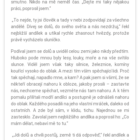
smutno. Nikdo na mě neměl čas. „Dejte mi taky nějakou
práci, poprosil jsem.“
„To nejde, ty jsi člověk a tady v nebi zodpovídají za všechno
andělé. Dívej se dolů, do svého světa a nás nezdržuj,“ řekl
nejbližší andílek a utíkal rychle zhasnout hvězdy, protože
právě vycházelo sluníčko.
Podíval jsem se dolů a uviděl celou zemi jako nikdy předtím.
Hluboko pode mnou byly lesy, louky, moře a na vše svítilo
slunce. Viděl jsem však taky silnice, železnice, komíny
kouřící vysoko do oblak. A mezi tím vším spěchající lidi. Proč
tak spěchají, napadlo mne, a kam? A pak jsem si všiml, že se
někteří obracejí nahoru k obloze, jakoby prosili – zastavte
nás, nechceme spěchat, vezměte nás tam nahoru. A k těm
pomalu přilítali modří andílci a postupně je odnášeli nahoru
do oblak. Každého posadili na jeho vlastní mráček, daleko od
ostatních. A zde byl sám, v klidu, tichu. Najednou se mi
zastesklo. Zavolal jsem nejbližšího andílka a poprosil ho: „Co
mám dělat, nebaví mě to tu.“
„Jdi dolů a chvíli postůj, země ti dá odpověď,“ řekl andílek a