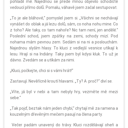
pohladil mě. Najednou se přede mnou objevilo schodiště
vedoucí přímo dolů. Pomalu, váhavě jsem začal sestupovat.
„To je ale bláhové,“ pomyslel jsem si. „Všichni se nechávají
vynášet do oblak a já lezu dolů, sám, co noha nohu mine. Co
z toho? Ale taky, co tam nahoře? Nic tam není, jen andělé.“
Poslední schod, jsem zpátky na zemi, schody mizí. Pod
nohama mám pevnou zem. Sedám si na ni a poslouchám.
Najednou slyším hlasy. To kluci z vedlejší vesnice utíkají k
lesu. Hrají si na Indiány. Taky jsem byl kdysi kluk. To už je
dávno. Zvedám se a utíkám za nimi.
„Kluci, počkejte, chci si s vámi hrát!“
Zastavují. Nevěřícně kroutí hlavami. „Ty? A proč?“ diví se.
„Víte, já byl v nebi a tam nebyly hry, vezměte mě mezi
sebe.“
„Tak pojď, beztak nám jeden chybí,“ chytají mě za ramena a
kouzelným dřevěným mečem pasují na člena party.
Večer padám unavený do trávy. Kluci rozdělávají oheň a