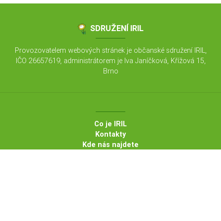
SDRUŽENÍ IRIL
Provozovatelem webových stránek je občanské sdružení IRIL,
IČO 26657619, administrátorem je Iva Janíčková, Křížová 15,
Brno
Co je IRIL
Kontakty
Kde nás najdete
Články pro duševní a fyzické zdraví
Nabídka našich kurzů
Nabídka terapií a konzultací