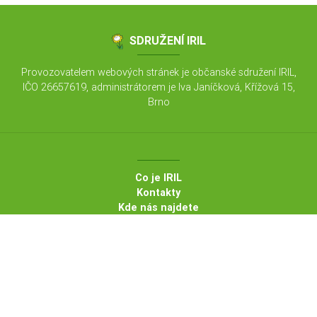
SDRUŽENÍ IRIL
Provozovatelem webových stránek je občanské sdružení IRIL,
IČO 26657619, administrátorem je Iva Janíčková, Křížová 15,
Brno
Co je IRIL
Kontakty
Kde nás najdete
Články pro duševní a fyzické zdraví
Nabídka našich kurzů
Nabídka terapií a konzultací