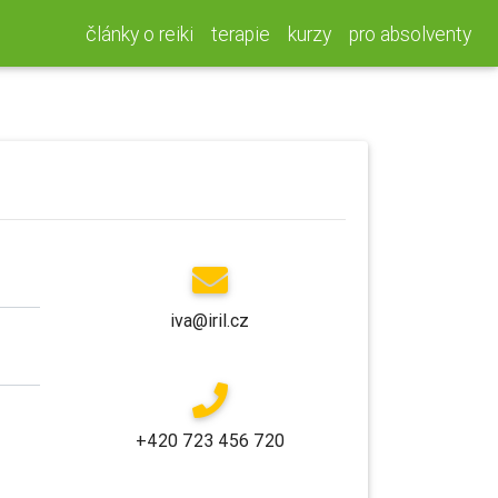
články o reiki
terapie
kurzy
pro absolventy
iva@iril.cz
+420 723 456 720