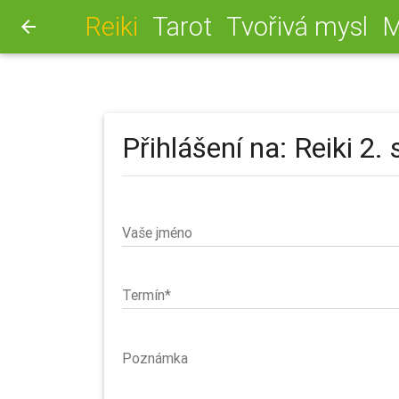
(aktuální)
Reiki
Tarot
Tvořivá mysl
M
arrow_back
Přihlášení na: Reiki 2.
Vaše jméno
Termín*
Poznámka