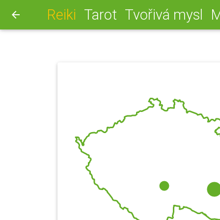
(aktuální)
Reiki
Tarot
Tvořivá mysl
M
arrow_back