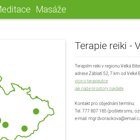
editace
Masáže
Terapie reiki - 
Terapiím reiki v regionu Velká Bít
adrese Záblatí 52, 7 km od Velké 
více o terapeutce
jak naše prostory najdete
Kontakt pro objednání termínu:
Tel. 777 807 185 (pošlete sms, o
e-mail: mgr.dvorackova@email.c