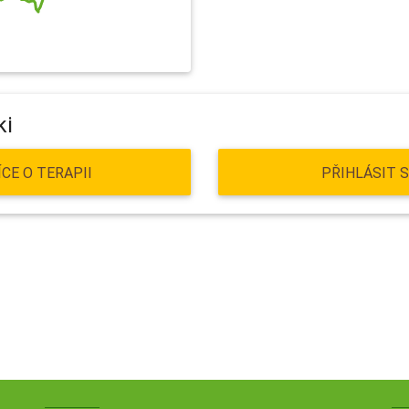
ki
ÍCE O TERAPII
PŘIHLÁSIT S