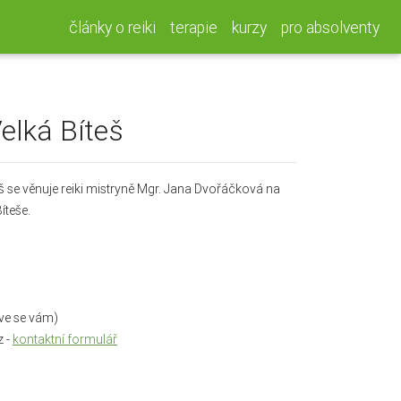
články o reiki
terapie
kurzy
pro absolventy
Velká Bíteš
eš se věnuje reiki mistryně Mgr. Jana Dvořáčková na
Bíteše.
zve se vám)
z -
kontaktní formulář