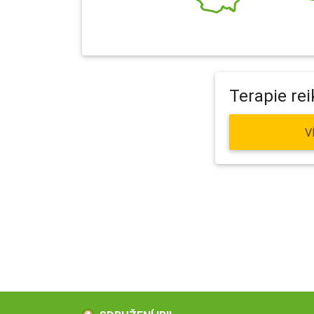
Terapie rei
V